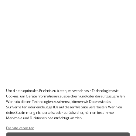
THEMA RAUMAKUSTIK
VERBESSERN
Mehr Informationen zum Thema Raumakustik
finden Sie hier:
Raumakustik auf silentpet.com
Um dir ein optimales Erlebnis zu bieten, verwenden wir Technologien wie
Cookies, um Geräteinformationen zu speichern und/oder darauf zuzugreifen.
Wenn du diesen Technologien zustimmst, können wir Daten wie das
Surfverhalten oder eindeutige IDs auf dieser Website verarbeiten. Wenn du
AKUSTIKGRENZWERTE SUVA
deine Zustimmung nicht erteilst oder zurückziehst, können bestimmte
Im PDF Format
Merkmale und Funktionen beeinträchtigt werden.
Dienste verwalten
Download