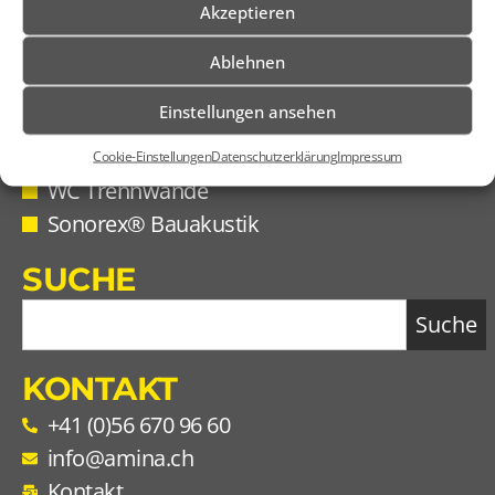
Akzeptieren
Ablehnen
PRODUKTE
Einstellungen ansehen
Raumakustik Produkte
Trennwandsysteme
Cookie-Einstellungen
Datenschutzerklärung
Impressum
WC Trennwände
Sonorex® Bauakustik
SUCHE
Suche
KONTAKT
+41 (0)56 670 96 60
info@amina.ch
Kontakt