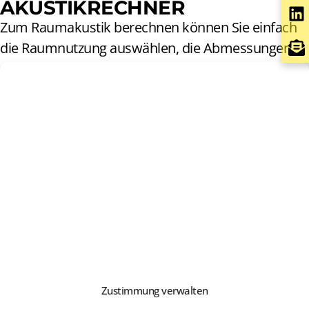
AKUSTIKRECHNER
Zum Raumakustik berechnen können Sie einfach
die Raumnutzung auswählen, die Abmessungen
und Materialisierung der Boden-, Decken- und
Wandflächen ensprechend eingeben und die
gewünschten SilentPET® Elemente aus der Liste
auswählen. Durch das eingeben unterschiedlicher
Anzahl von Elementen sehen Sie wie sich das
Absorptionsverhalten bzw. die Nachhallzeit im
Raum verändert.
Natürlich steht Ihnen bei Fragen unser Berater–
Team gerne zur Verfügung.
Rechner starten
Zustimmung verwalten