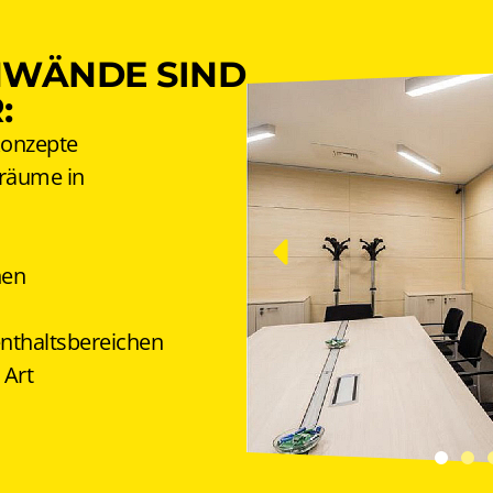
NWÄNDE SIND
:
onzepte
sräume in
hen
nthaltsbereichen
 Art