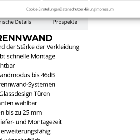
IONEN
Cookie-Einstellungen
Datenschutzerklärung
Impressum
ische Details
Prospekte
TRENNWAND
nd der Stärke der Verkleidung
ubt schnelle Montage
chtbar
wandmodus bis 46dB
Trennwand-Systemen
 Glassdesign Türen
ianten wählbar
n bis zu 25 mm
 Liefer- und Montagezeit
 erweiterungsfähig