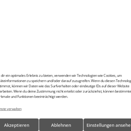
®
WALL
System können Sie Ihre Glaswand selbst als 
dir ein optimales Erlebnis zu bieten, verwenden wir Technologien wie Cookies, um
äftsberichte, Filmvorführungen oder Videokonf
äteinformationen zu speichern und/oder darauf zuzugreifen. Wenn du diesen Technolo
timmst, können wir Daten wie das Surfverhalten oder eindeutige IDs auf dieser Website
arbeiten. Wenn du deine Zustimmung nicht erteilst oder zurückziehst, können bestimmte
kmale und Funktionen beeinträchtigt werden.
nste verwalten
Akzeptieren
Ablehnen
Einstellungen anseh