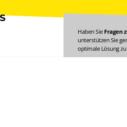
S
Haben Sie
Fragen 
unterstützen Sie ger
optimale Lösung zu 
+41 (0)56 670 
info@amina.c