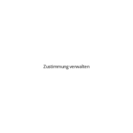
E FREIHEIT
te Freiheit bei der
en aus Holz, Laminat,
Zustimmung verwalten
l. Es steht eine grosse
 Türen zur Auswahl.
ürbänder beim Türmodul
he sichtbar. Mit dem
ebenheiten bis zu 25 mm
®
st die RAVA
mit
ennwände
kompatibel.