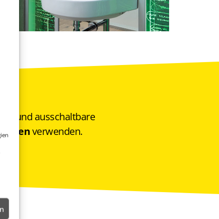
ein- und ausschaltbare
erenzen
verwenden.
gien
en