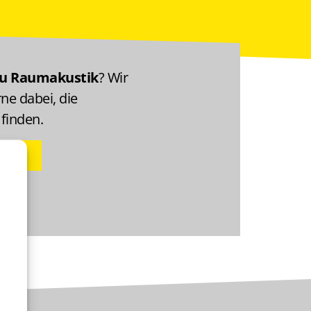
zu Raumakustik
? Wir
ne dabei, die
finden.
96 60
h