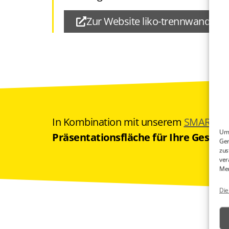
Zur Website liko-trennwande.de
In Kombination mit unserem
SMART-i-
Um 
Präsentationsfläche für Ihre Gesch
Ger
zus
ver
Mer
Die