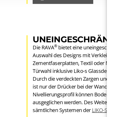
UNEINGE­SCHRÄNKT
®
Die RAVA
bietet eine uneingeschränk
Auswahl des Designs mit Verkleidung
Zementfaserplatten, Textil oder Metal
Türwahl inklusive Liko-s Glassdesign
Durch die verdeckten Zargen und T
ist nur der Drücker bei der Wandfläc
Nivellierungsprofil können Bodenun
ausgeglichen werden. Des Weiteren i
sämtlichen Systemen der
LIKO-S-Tr